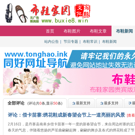
首页
布鞋图片
布鞋文章
布鞋新闻
站内公告
【重要通知】贵宾会员无法登陆请进
|
节日专题
|
布鞋常识
|
布鞋新闻
排行
全部评论
最新支持
最多支持
(评论共
0
条,显示
50
条)
评论：偿卡苗寨:绣花鞋成新春望会节上一道亮丽的风景
[查看
2月16日，是丹寨县南皋乡偿卡苗寨一年一度的新春望会节，来自周边村寨的
春天的气息，伴随着悠扬的芦笙曲翩翩起舞，翩翩的舞步及各式的绣花鞋成了节日