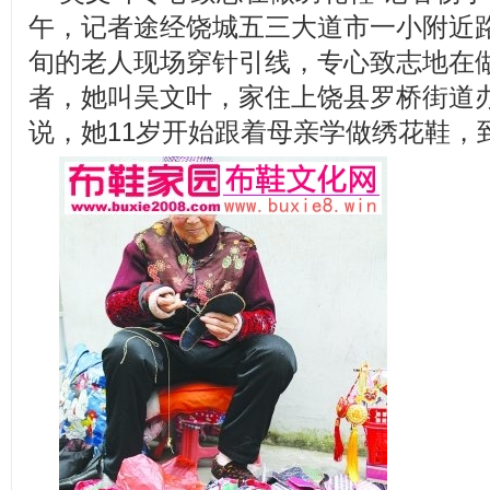
午，记者途经饶城五三大道市一小附近
旬的老人现场穿针引线，专心致志地在做
者，她叫吴文叶，家住上饶县罗桥街道办
说，她11岁开始跟着母亲学做绣花鞋，