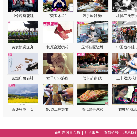
《惊魂绣花鞋
“紫玉木兰”
巧手绘就 游
祖孙三代守
美女演员泛舟
复原宫廷绣花
玉环鞋匠让绣
中国造布鞋
京城印象布鞋
女子职业施虐
偿卡苗寨:绣
二十双绣花
西递往事：女
90道工序製非
清代维吾尔族
布鞋的潮流
布鞋家园贵宾版
|
广告服务
|
友情链接
|
联系我