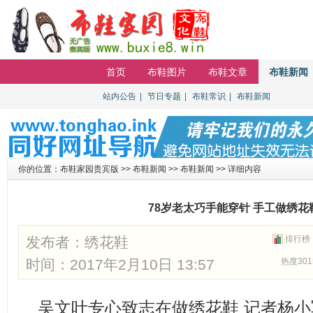
首页
布鞋图片
布鞋文章
布鞋新闻
站内公告
【重要通知】贵宾会员无法登陆请进
|
节日专题
|
布鞋常识
|
布鞋新闻
排行
你的位置：
布鞋家园贵宾版
>>
布鞋新闻
>>
布鞋新闻
>> 详细内容
78岁老太巧手能穿针 手工做绣花
发布者：
绣花鞋
排行榜
时间：2017年2月10日 13:57
热度301
吴文叶专心致志在做绣花鞋 记者杨小