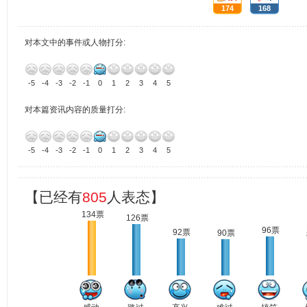
174
168
对本文中的事件或人物打分:
-5
-4
-3
-2
-1
0
1
2
3
4
5
对本篇资讯内容的质量打分:
-5
-4
-3
-2
-1
0
1
2
3
4
5
【已经有
805
人表态】
134票
126票
96票
92票
90票