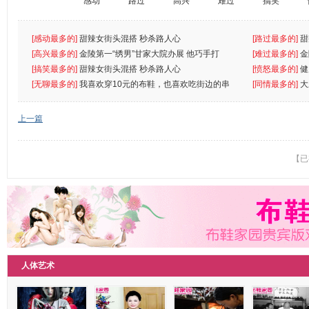
感动
路过
高兴
难过
搞笑
[感动最多的]
甜辣女街头混搭 秒杀路人心
[路过最多的]
甜
[高兴最多的]
金陵第一“绣男”甘家大院办展 他巧手打
[难过最多的]
金
[搞笑最多的]
甜辣女街头混搭 秒杀路人心
[愤怒最多的]
健
[无聊最多的]
我喜欢穿10元的布鞋，也喜欢吃街边的串
[同情最多的]
大
串
上一篇
【已
人体艺术