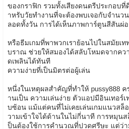
ของกราฟิก รวมทั้งเสียงดนตรีประกอบที่
ำหรับวัยทำงานที่จะต้องพบเจอกับจำน
ลอดทั้งวัน การได้เห็นภาพการ์ตูนสีสันผ่
หรือธีมเกมที่พาพวกเราย้อนไปในสมัยเ
บราณ ช่วยให้สมองได้สลับโหมดจากความ
ดเพลินได้ทันที
ความง่ายที่เป็นมิตรต่อผู้เล่น
หนึ่งในเหตุผลสำคัญที่ทำให้ pussy888 ค
านเป็น ความเล่นง่าย ตัวแอปมีอินเทอร์เ
บซ้อน แม้แต่คนที่ไม่เคยเล่นเกมแนวสล
วามเข้าใจได้ด้านในไม่กี่นาที การหมุนส
ป็นต้องใช้การคำนวณที่ปวดศรีษะ แต่ว่า