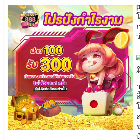
ก
ว
ส
ล
ช
น