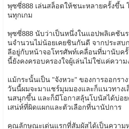
พุซซี่888 เล่นสล็อตให้ชนะหลายครั้งขึ้น
นทุกเกม
พุซซี่888 นับว่าเป็นหนึ่งในแอปพลิเคชั
นจำนวนไม่น้อยเคยชินกันดี จากประสบกา
ลีอยู่กับหน้าจอโทรศัพท์เคลื่อนที่มานับครั้
นี้ยังคงครอบครองใจผู้เล่นไม่ใช่แค่คว
แม้กระนั้นเป็น "จังหวะ" ของการออกรางวัล
วันนี้ผมจะมาแชร์มุมมองและก็แนวทางเล็ก
นสนุกขึ้น และก็มีโอกาสลุ้นโบนัสได้บ่อยค
เสน่ห์ที่ผิดแผกและตัวเลือกที่นานัปการ
คุณลักษณะเด่นแรกที่สัมผัสได้เป็นความ