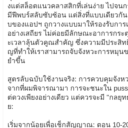
งแต่สล็อตแนวคลาสสิกที่เล่นง่าย ไปจนกระ
มีฟีพบร์สลับซับซ้อน แต่สิ่งที่แบบเดียวก
บของแอปฯ ถูกวางแบบมาให้รองรับการเล
อย่างเสถียร ไม่ค่อยมีลักษณะอาการกระต
ะเวลาลุ้นตัวคูณสำคัญ ซึ่งความมีประสิทธ
ญที่ทำให้เราสามารถจับจังหวะการหมุนข
ยำขึ้น
สูตรลับฉบับใช้งานจริง: การควบคุมจังห
จากที่ผมพิจารณามา การจะชนะใน pussy8
ต่ดวงเพียงอย่างเดียว แต่ควรจะมี "กลยุทธ
ย:
เริ่มจากน้อยเพื่อเช็กสัญญาณ: ตอน 10-2