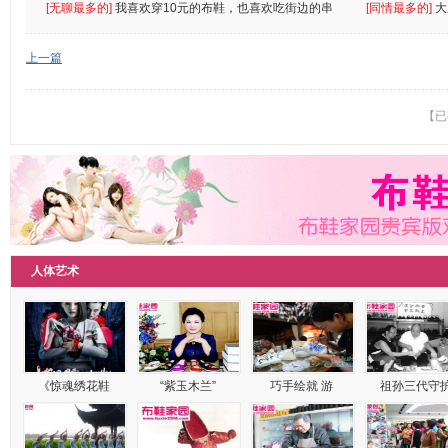
[无聊最多的]
我喜欢穿10元的布鞋，也喜欢吃街边的串
[同情最多的]
大
串
上一篇
【已
人体艺术
《惊魂绣花鞋
“紫玉木兰”
巧手绘就 游
祖孙三代守